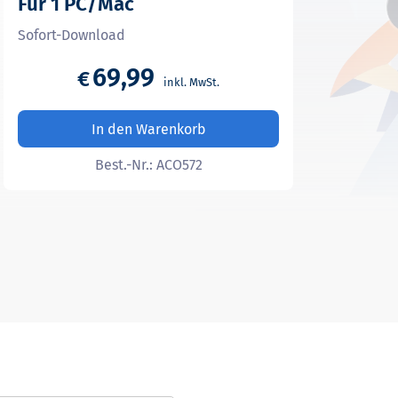
Für 1 PC/Mac
Sofort-Download
69,99
€
In den Warenkorb
Best.-Nr.:
ACO572