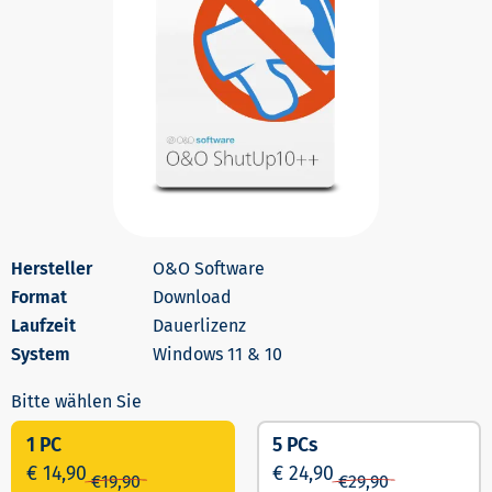
O&O Software
Download
Dauerlizenz
Windows 11 & 10
1 PC
5 PCs
€ 14,90
€ 24,90
€
19,90
€
29,90