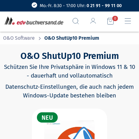
Mo.-Fr. 8:30 - 17:00 Uhr:
0 21 91 - 99 11 00
0
O&O Software
Aktuelle Seite:
O&O ShutUp10 Premium
O&O ShutUp10 Premium
Schützen Sie Ihre Privatsphäre in Windows 11 & 10
- dauerhaft und vollautomatisch
Datenschutz-Einstellungen, die auch nach jedem
Windows-Update bestehen bleiben