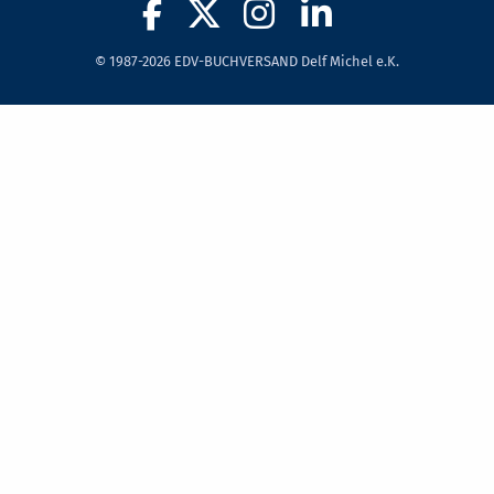
© 1987-2026 EDV-BUCHVERSAND Delf Michel e.K.