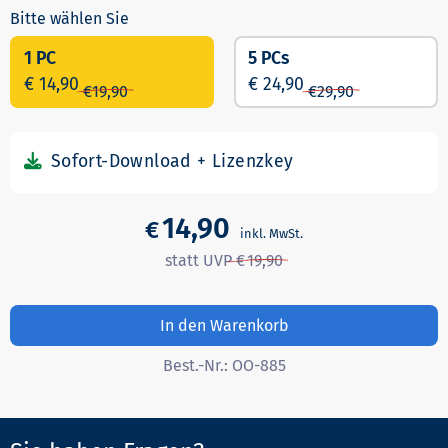
1 PC
5 PCs
€ 14,90
€ 24,90
€
19,90
€
29,90
14,90
€
19,90
In den Warenkorb
Best.-Nr.:
OO-885