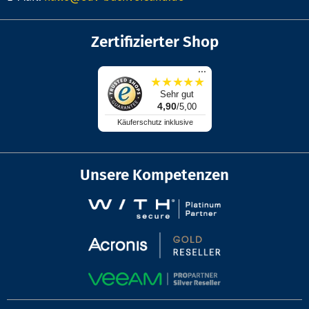
Zertifizierter Shop
...
★
★
★
★
★
Sehr gut
4,90
/5,00
Käuferschutz inklusive
Unsere Kompetenzen