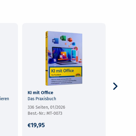
KI mit Office
Ihr Sm
Assista
ieren
Das Praxisbuch
Der Qui
336 Seiten, 01/2026
366 Sei
MT-0073
19,95
29,9