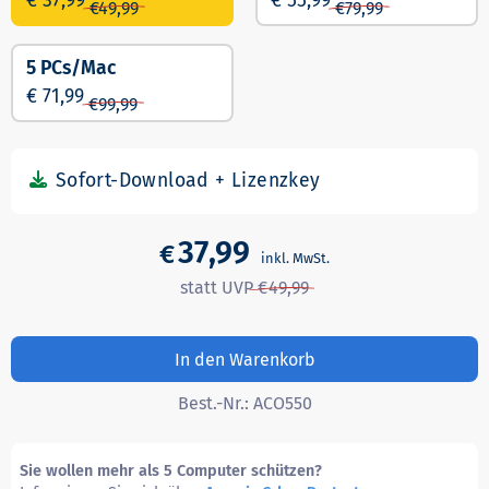
€ 37,99
€ 55,99
€
49,99
€
79,99
5 PCs/Mac
€ 71,99
€
99,99
37,99
€
49,99
In den Warenkorb
Best.-Nr.:
ACO550
Sie wollen mehr als 5 Computer schützen?