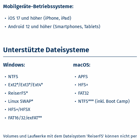
Mobilgeräte-Betriebssysteme:
iOS 17 und höher (iPhone, iPad)
Android 12 und höher (Smartphones, Tablets)
Unterstützte Dateisysteme
Windows:
macOS:
NTFS
APFS
Ext2*/Ext3*/Ext4*
HFS+
ReiserFS*
FAT32
Linux SWAP*
NTFS*** (inkl. Boot Camp)
HFS+/HFSX
FAT16/32/exFAT**
Volumes und Laufwerke mit dem Dateisystem 'ReiserFS' können nicht per