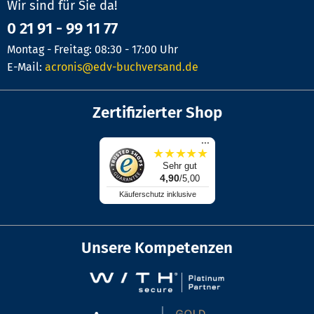
Wir sind für Sie da!
0 21 91 - 99 11 77
Montag - Freitag: 08:30 - 17:00 Uhr
E-Mail:
acronis@edv-buchversand.de
Zertifizierter Shop
...
★
★
★
★
★
Sehr gut
4,90
/5,00
Käuferschutz inklusive
Unsere Kompetenzen