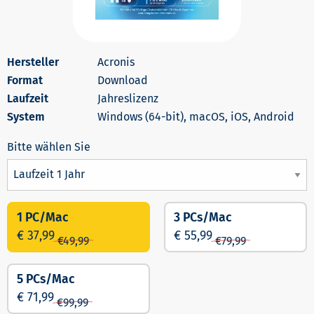
Acronis
Download
Jahreslizenz
Windows (64-bit), macOS, iOS, Android
1 PC/Mac
3 PCs/Mac
€ 37,99
€ 55,99
€
49,99
€
79,99
5 PCs/Mac
€ 71,99
€
99,99