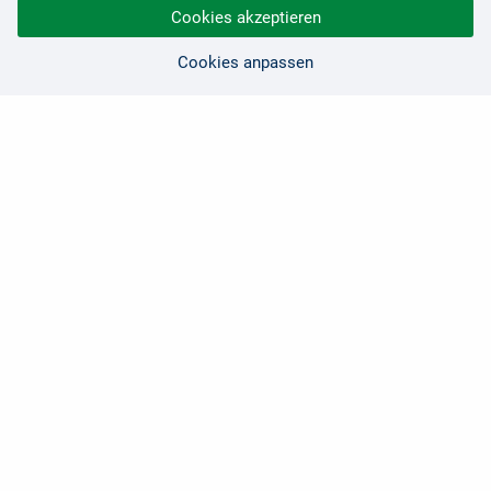
Cookies akzeptieren
Cookies anpassen
Sie haben Fragen?
Wir sind für Sie da!
0 21 91 - 99 11 00
Montag - Freitag: 08:30 - 17:00 Uhr
E-Mail:
hallo@edv-buchversand.de
Zertifizierter Shop