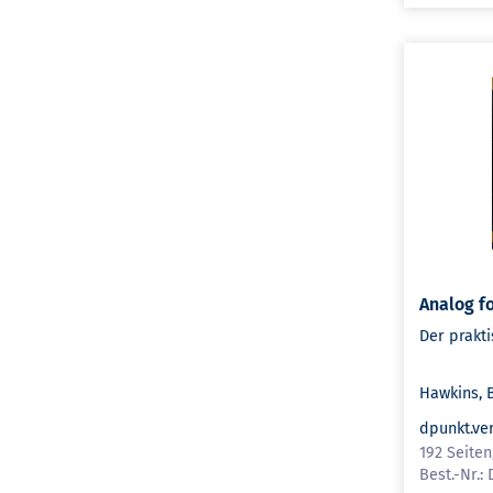
Analog f
Der prakti
Hawkins, 
dpunkt.ve
192 Seiten