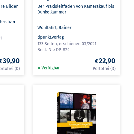
re Bilder
Der Praxisleitfaden von Kamerakauf bis
Dunkelkammer
Christian
Wohlfahrt, Rainer
dpunkt.verlag
1
133 Seiten, erschienen 03/2021
DP-824
39,90
22,90
Verfügbar