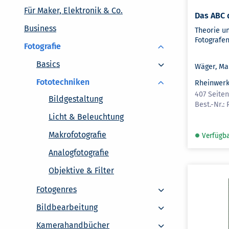
Für Maker, Elektronik & Co.
Das ABC 
Business
Theorie un
Fotografe
Fotografie
Basics
Basics
Wäger, Ma
Fototechniken
Rheinwerk
407 Seite
Bildgestaltung
Licht & Beleuchtung
Makrofotografie
Verfügb
Analogfotografie
Objektive & Filter
Fotogenres
Fotogenres
Bildbearbeitung
Bildbearbeitung
Kamerahandbücher
Kamerahandbücher