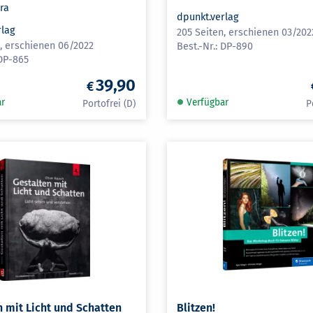
ra
dpunkt.verlag
rlag
205 Seiten, erschienen 03/202
n, erschienen 06/2022
DP-890
DP-865
39,90
ar
Verfügbar
n mit Licht und Schatten
Blitzen!