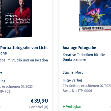
Porträtfotografie von Licht
Analoge Fotografie
sche
Kreative Techniken für die
Dunkelkammer
ops im Studio und on location
Stache, Marc
tt
mitp-Verlag
rlag
224 Seiten, erschienen 07/202
, erschienen 07/2023
ITP-0006
DP-963
39,90
ar
Verfügbar