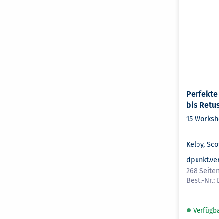
Perfekte 
bis Retu
15 Worksh
Kelby, Sco
dpunkt.ve
268 Seiten
Verfügb