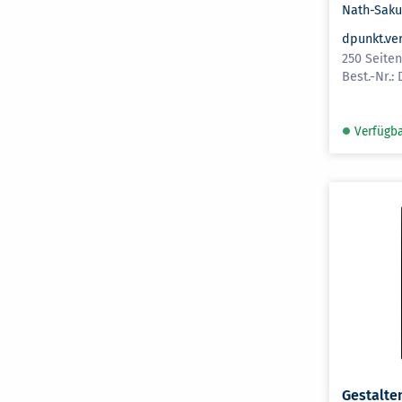
Nath-Saku
dpunkt.ve
250 Seite
Verfügb
Gestalte