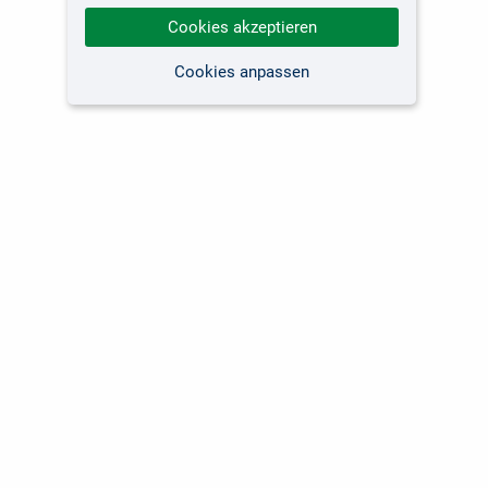
Cookies akzeptieren
Cookies anpassen
Kundenservice
Unsere Themen
Versandkosten
Software
Lieferzeiten
Fachbücher Computing