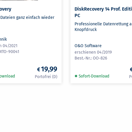
overy
DiskRecovery 14 Prof. Editi
PC
 Dateien ganz einfach wieder
Professionelle Datenrettung a
Knopfdruck
hnik
n 04/2021
O&O Software
MTO-90041
erschienen 04/2019
OO-826
19,99
Download
Sofort-Download