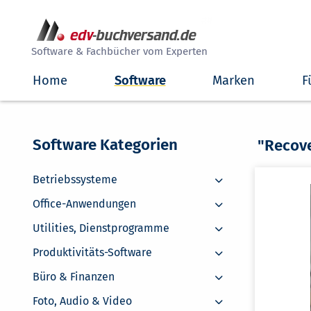
##
Software & Fachbücher vom Experten
Home
Software
Marken
F
Software Kategorien
"Recov
Betriebssysteme
Betriebssysteme
Office-Anwendungen
Office-Anwendungen
Utilities, Dienstprogramme
Utilities, Dienstprogramme
Produktivitäts-Software
Produktivitäts-Software
Büro & Finanzen
Büro & Finanzen
Foto, Audio & Video
Foto, Audio & Video