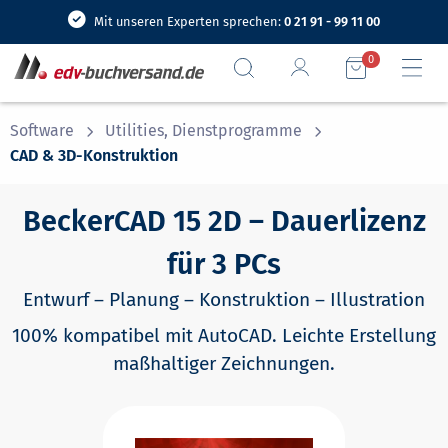
Mit unseren Experten sprechen:
0 21 91 - 99 11 00
0
Software
Utilities, Dienstprogramme
Gehört zur Kategorie:
CAD & 3D-Konstruktion
BeckerCAD 15 2D – Dauerlizenz
für 3 PCs
Entwurf – Planung – Konstruktion – Illustration
100% kompatibel mit AutoCAD. Leichte Erstellung
maßhaltiger Zeichnungen.