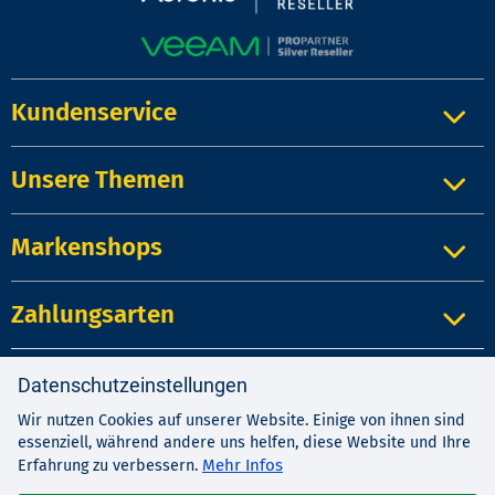
Kundenservice
Unsere Themen
Markenshops
Zahlungsarten
Datenschutzeinstellungen
Impressum
|
Kontakt
|
Datenschutz
AGB
|
Widerrufsrecht
Wir nutzen Cookies auf unserer Website. Einige von ihnen sind
essenziell, während andere uns helfen, diese Website und Ihre
Mehr Infos
Erfahrung zu verbessern.