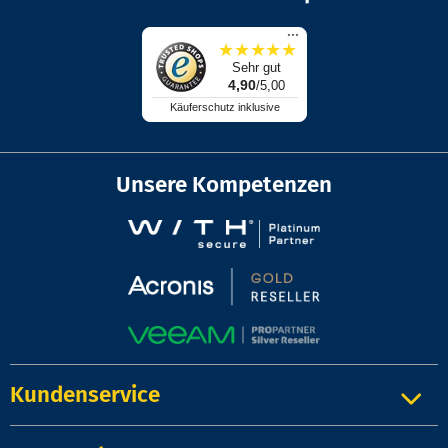
...
★
★
★
★
★
Sehr gut
4,90
/5,00
Käuferschutz inklusive
Unsere Kompetenzen
Kundenservice