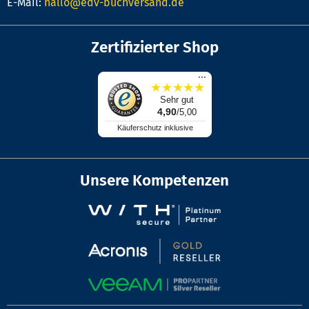
E-Mail:
hallo@edv-buchversand.de
Zertifizierter Shop
...
★
★
★
★
★
Sehr gut
4,90
/5,00
Käuferschutz inklusive
Unsere Kompetenzen