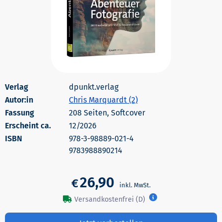
dpunkt.verlag
Autor:in
Chris Marquardt (2)
208 Seiten, Softcover
Erscheint ca.
12/2026
978-3-98889-021-4
9783988890214
26,90
€
Versandkostenfrei (D)