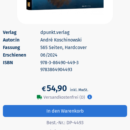
dpunkt.verlag
Autor:in
André Koschinowski
565 Seiten, Hardcover
Erschienen
06/2024
978-3-86490-449-3
9783864904493
54,90
€
Versandkostenfrei (D)
In den Warenkorb
Best.-Nr.:
DP-4493