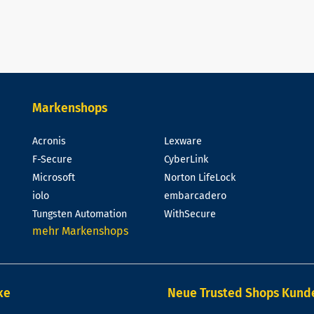
Markenshops
Acronis
Lexware
F-Secure
CyberLink
Microsoft
Norton LifeLock
iolo
embarcadero
Tungsten Automation
WithSecure
mehr Markenshops
ke
Neue Trusted Shops Kun