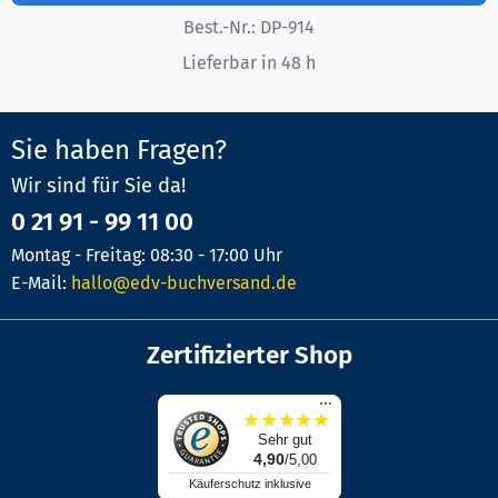
Best.-Nr.:
DP-914
Lieferbar in 48 h
Sie haben Fragen?
Wir sind für Sie da!
0 21 91 - 99 11 00
Montag - Freitag: 08:30 - 17:00 Uhr
E-Mail:
hallo@edv-buchversand.de
Zertifizierter Shop
...
★
★
★
★
★
Sehr gut
4,90
/5,00
Käuferschutz inklusive