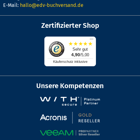
E-Mail:
hallo@edv-buchversand.de
Zertifizierter Shop
...
★
★
★
★
★
Sehr gut
4,90
/5,00
Käuferschutz inklusive
Unsere Kompetenzen