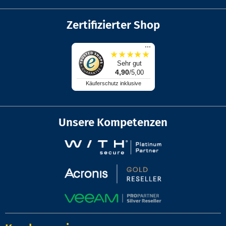
Zertifizierter Shop
...
★
★
★
★
★
Sehr gut
4,90
/5,00
Käuferschutz inklusive
Unsere Kompetenzen