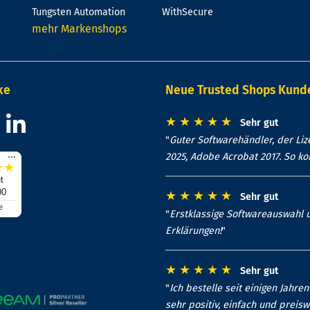
Tungsten Automation
WithSecure
mehr Markenshops
ke
Neue Trusted Shops Kun
★
★
★
★
★
Sehr gut
"
Guter Softwarehändler, der Lize
...
2025, Adobe Acrobat 2017. So k
★
★
t
00
★
★
★
★
★
Sehr gut
e
"
Erstklassige Softwareauswahl u
Erklärungen!
"
★
★
★
★
★
Sehr gut
"
Ich bestelle seit einigen Jahr
sehr positiv, einfach und preis