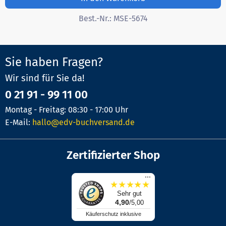
Best.-Nr.:
MSE-5674
Sie haben Fragen?
Wir sind für Sie da!
0 21 91 - 99 11 00
Montag - Freitag: 08:30 - 17:00 Uhr
E-Mail:
hallo@edv-buchversand.de
Zertifizierter Shop
...
★
★
★
★
★
Sehr gut
4,90
/5,00
Käuferschutz inklusive