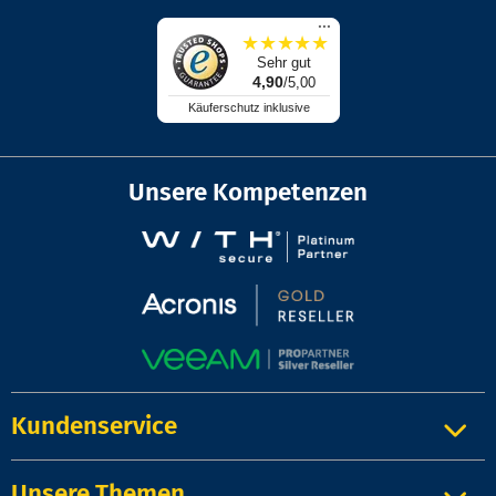
...
★
★
★
★
★
Sehr gut
4,90
/5,00
Käuferschutz inklusive
Unsere Kompetenzen
Kundenservice
Unsere Themen