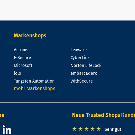
Markenshops
Acronis
Lexware
F-Secure
CyberLink
Microsoft
Norton LifeLock
iolo
embarcadero
Tungsten Automation
WithSecure
mehr Markenshops
ke
Neue Trusted Shops Kun
★
★
★
★
★
Sehr gut