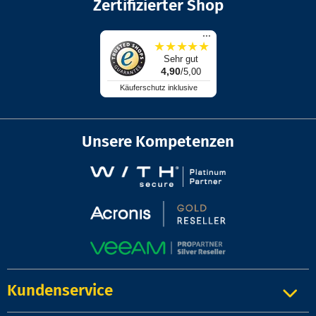
Zertifizierter Shop
...
★
★
★
★
★
Sehr gut
4,90
/5,00
Käuferschutz inklusive
Unsere Kompetenzen
Kundenservice