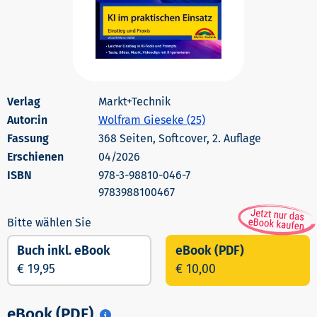
Markt+Technik
Autor:in
Wolfram Gieseke (25)
368 Seiten, Softcover, 2. Auflage
Erschienen
04/2026
978-3-98810-046-7
9783988100467
Buch inkl. eBook
eBook (PDF)
€ 19,95
€ 10,00
eBook (PDF)