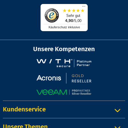
...
★
★
★
★
★
Sehr gut
4,90
/5,00
Käuferschutz inklusive
Unsere Kompetenzen
Kundenservice
Unsere Themen