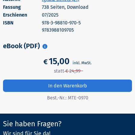
738 Seiten, Download
Erschienen
07/2025
978-3-98810-970-5
9783988109705
eBook (PDF)
15,00
€
In den Warenkorb
Best.-Nr.:
MTE-0970
Sie haben Fragen?
Wir sind für Sie da!