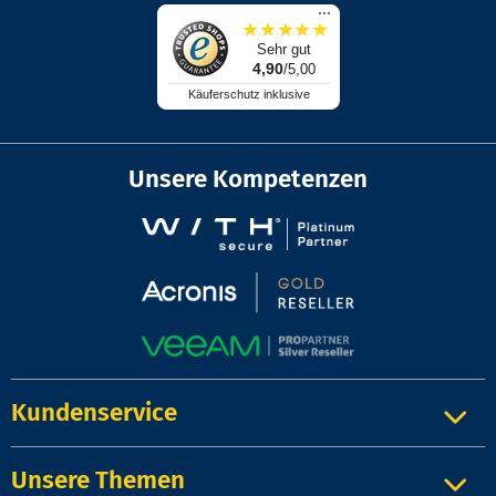
...
★
★
★
★
★
Sehr gut
4,90
/5,00
Käuferschutz inklusive
Unsere Kompetenzen
Kundenservice
Unsere Themen