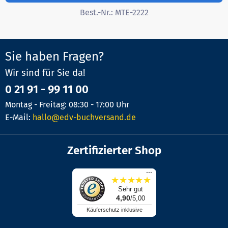
Best.-Nr.:
MTE-2222
Sie haben Fragen?
Wir sind für Sie da!
0 21 91 - 99 11 00
Montag - Freitag: 08:30 - 17:00 Uhr
E-Mail:
hallo@edv-buchversand.de
Zertifizierter Shop
...
★
★
★
★
★
Sehr gut
4,90
/5,00
Käuferschutz inklusive