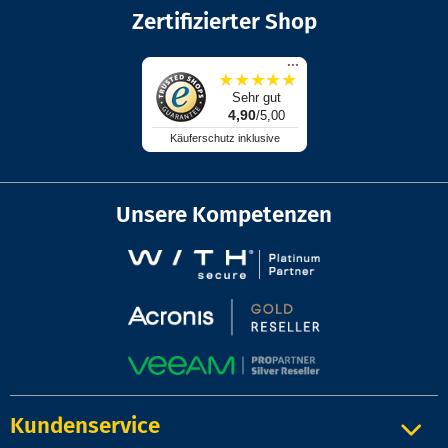
Zertifizierter Shop
...
★
★
★
★
★
Sehr gut
4,90
/5,00
Käuferschutz inklusive
Unsere Kompetenzen
Kundenservice