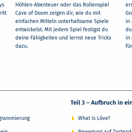
ys
Höhlen-Abenteuer oder das Rollenspiel
er
itt
Cave of Doom zeigen dir, wie du mit
Gr
einfachen Mitteln unterhaltsame Spiele
in
entwickelst. Mit jedem Spiel festigst du
du
deine Fähigkeiten und lernst neue Tricks
in
dazu.
fü
Teil 3 – Aufbruch in e
ogrammierung
What is Löve?
ein
Bewegung auf Tastend