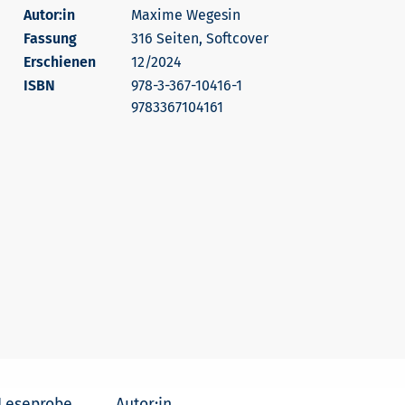
Autor:in
Maxime Wegesin
316 Seiten, Softcover
Erschienen
12/2024
978-3-367-10416-1
9783367104161
Leseprobe
Autor:in