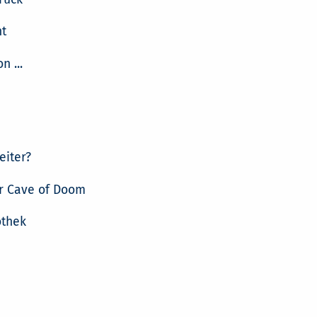
t
n ...
eiter?
r Cave of Doom
othek