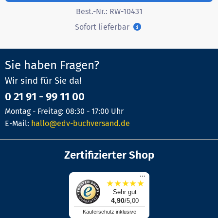
Best.-Nr.:
RW-10431
Sofort lieferbar
Sie haben Fragen?
Wir sind für Sie da!
0 21 91 - 99 11 00
Montag - Freitag: 08:30 - 17:00 Uhr
E-Mail:
hallo@edv-buchversand.de
Zertifizierter Shop
...
★
★
★
★
★
Sehr gut
4,90
/5,00
Käuferschutz inklusive