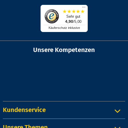
...
★
★
★
★
★
Sehr gut
4,90
/5,00
Käuferschutz inklusive
Unsere Kompetenzen
Kundenservice
Unsere Themen