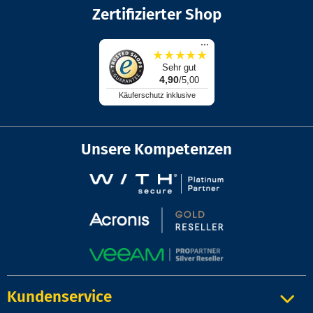
Zertifizierter Shop
...
★
★
★
★
★
Sehr gut
4,90
/5,00
Käuferschutz inklusive
Unsere Kompetenzen
Kundenservice