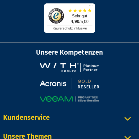
...
★
★
★
★
★
Sehr gut
4,90
/5,00
Käuferschutz inklusive
Unsere Kompetenzen
Kundenservice
Unsere Themen