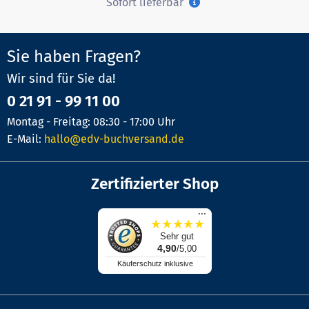
Sofort lieferbar
Sie haben Fragen?
Wir sind für Sie da!
0 21 91 - 99 11 00
Montag - Freitag: 08:30 - 17:00 Uhr
E-Mail:
hallo@edv-buchversand.de
Zertifizierter Shop
...
★
★
★
★
★
Sehr gut
4,90
/5,00
Käuferschutz inklusive