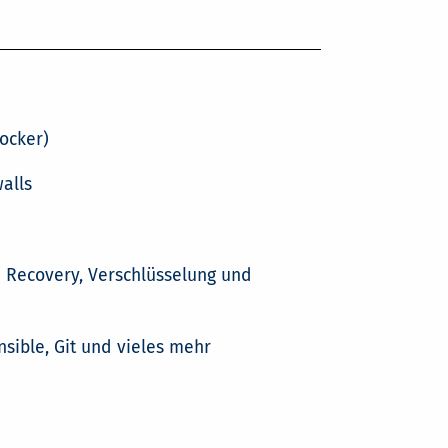
Docker)
alls
d Recovery, Verschlüsselung und
sible, Git und vieles mehr