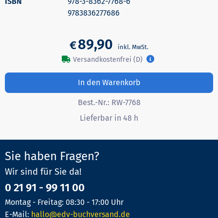
978-3-8362-7768-6
9783836277686
89,90
€
Versandkostenfrei (D)
In den Warenkorb
Best.-Nr.:
RW-7768
Lieferbar in 48 h
Sie haben Fragen?
Wir sind für Sie da!
0 21 91 - 99 11 00
Montag - Freitag: 08:30 - 17:00 Uhr
E-Mail:
hallo@edv-buchversand.de