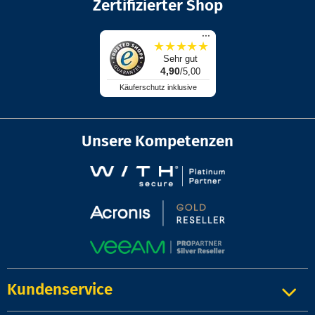
Zertifizierter Shop
...
★
★
★
★
★
Sehr gut
4,90
/5,00
Käuferschutz inklusive
Unsere Kompetenzen
Kundenservice