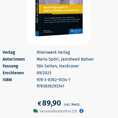
Rheinwerk Verlag
Autor:innen
Maria Spöri, Jamsheed Bahser
584 Seiten, Hardcover
Erschienen
09/2023
978-3-8362-9334-1
9783836293341
89,90
€
Versandkostenfrei (D)