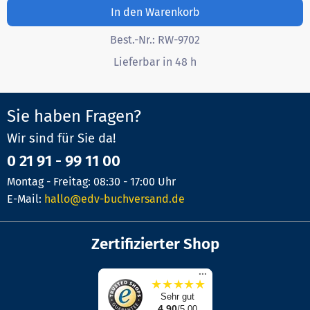
In den Warenkorb
Best.-Nr.:
RW-9702
Lieferbar in 48 h
Sie haben Fragen?
Wir sind für Sie da!
0 21 91 - 99 11 00
Montag - Freitag: 08:30 - 17:00 Uhr
E-Mail:
hallo@edv-buchversand.de
Zertifizierter Shop
...
★
★
★
★
★
Sehr gut
4,90
/5,00