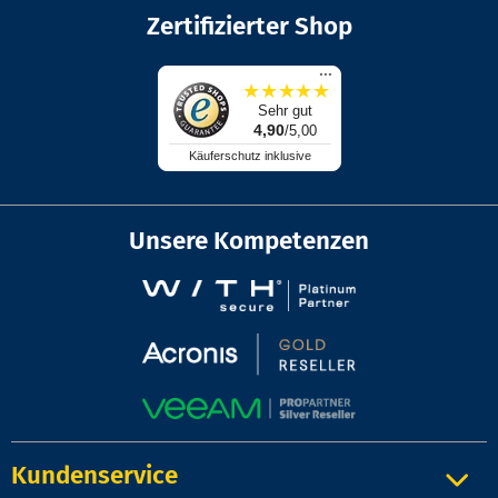
Zertifizierter Shop
...
★
★
★
★
★
Sehr gut
4,90
/5,00
Käuferschutz inklusive
Unsere Kompetenzen
Kundenservice