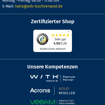
Montag - Freitag: 08:30 - 17:00 Uhr
E-Mail:
hallo@edv-buchversand.de
Zertifizierter Shop
...
★
★
★
★
★
Sehr gut
4,90
/5,00
Käuferschutz inklusive
Unsere Kompetenzen