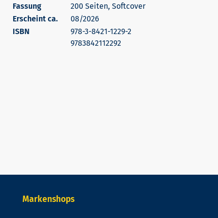
200 Seiten, Softcover
Erscheint ca.
08/2026
978-3-8421-1229-2
9783842112292
Markenshops