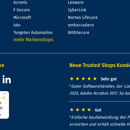
Acronis
Lexware
F-Secure
CyberLink
Microsoft
Norton LifeLock
iolo
embarcadero
Tungsten Automation
WithSecure
mehr Markenshops
ke
Neue Trusted Shops Kun
★
★
★
★
★
Sehr gut
"
Guter Softwarehändler, der Lize
...
2025, Adobe Acrobat 2017. So k
★
★
t
00
★
★
★
★
Gut
e
"
Einfache Kaufabwicklung. Bei 
erreichen und erhält schnelle Hi