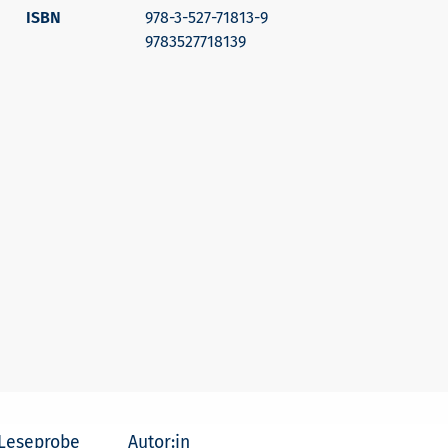
978-3-527-71813-9
9783527718139
Leseprobe
Autor:in