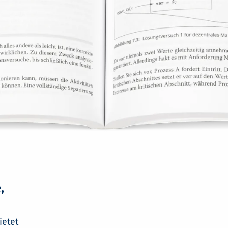
,
ietet