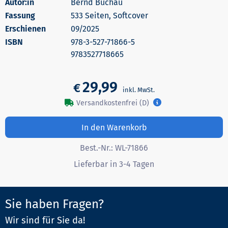
Autor:in
Bernd Büchau
533 Seiten, Softcover
Erschienen
09/2025
978-3-527-71866-5
9783527718665
29,99
€
Versandkostenfrei (D)
In den Warenkorb
Best.-Nr.:
WL-71866
Lieferbar in 3-4 Tagen
Sie haben Fragen?
Wir sind für Sie da!