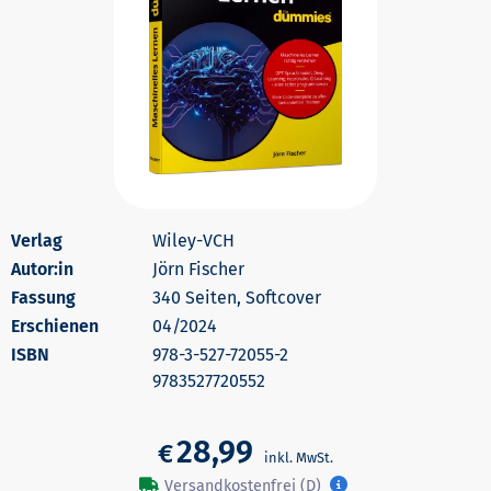
Wiley-VCH
Autor:in
Jörn Fischer
340 Seiten, Softcover
Erschienen
04/2024
978-3-527-72055-2
9783527720552
28,99
€
Versandkostenfrei (D)