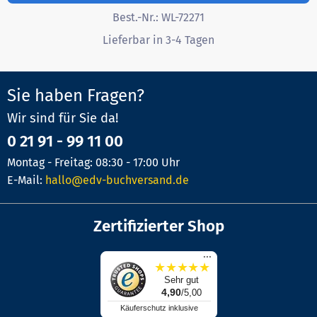
Best.-Nr.:
WL-72271
Lieferbar in 3-4 Tagen
Sie haben Fragen?
Wir sind für Sie da!
0 21 91 - 99 11 00
Montag - Freitag: 08:30 - 17:00 Uhr
E-Mail:
hallo@edv-buchversand.de
Zertifizierter Shop
...
★
★
★
★
★
Sehr gut
4,90
/5,00
Käuferschutz inklusive