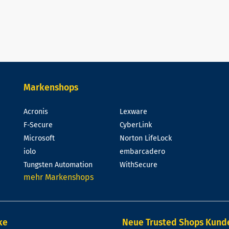
Markenshops
Acronis
Lexware
F-Secure
CyberLink
Microsoft
Norton LifeLock
iolo
embarcadero
Tungsten Automation
WithSecure
mehr Markenshops
ke
Neue Trusted Shops Kun