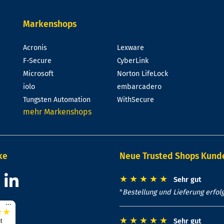
Markenshops
Acronis
Lexware
F-Secure
CyberLink
Microsoft
Norton LifeLock
iolo
embarcadero
Tungsten Automation
WithSecure
mehr Markenshops
ke
Neue Trusted Shops Kun
★
★
★
★
★
Sehr gut
"
Bestellung und Lieferung erfolg
...
★
★
★
★
★
★
★
t
Sehr gut