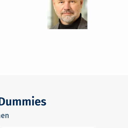
r Dummies
nen