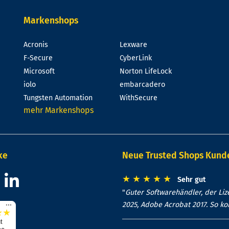
Markenshops
Acronis
Lexware
F-Secure
CyberLink
Microsoft
Norton LifeLock
iolo
embarcadero
Tungsten Automation
WithSecure
mehr Markenshops
ke
Neue Trusted Shops Kun
★
★
★
★
★
Sehr gut
"
Guter Softwarehändler, der Lize
...
2025, Adobe Acrobat 2017. So k
★
★
t