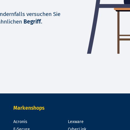
ndernfalls versuchen Sie
ähnlichen
Begriff
.
Markenshops
Acronis
Lexware
F-Secure
CyberLink