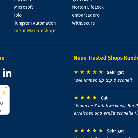
Microsoft
Norton LifeLock
iolo
embarcadero
Tungsten Automation
WithSecure
mehr Markenshops
ke
Neue Trusted Shops Kun
★
★
★
★
★
Sehr gut
"
wie immer, tip top & schnell
"
...
★
★
★
★
★
★
t
Gut
00
"
Einfache Kaufabwicklung. Bei 
e
erreichen und erhält schnelle Hi
★
★
★
★
★
Sehr gut